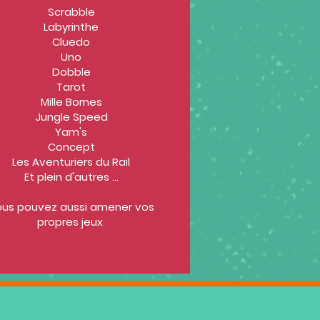
Scrabble
Labyrinthe
Cluedo
Uno
Dobble
Tarot
Mille Bornes
Jungle Speed
Yam's
Concept
Les Aventuriers du Rail
Et plein d'autres ...
us pouvez aussi amener vos
propres jeux
.