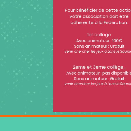
Pour bénéficier de cette acti
votre association doit être
adhérente à la Fédération.
1er collège
Avec animateur : 100€
Sans animateur : Gratuit
venir chercher les jeux à Lons le Sauni
2eme et 3eme collège :
Avec animateur : pas disponibl
Sans animateur : Gratuit
venir chercher les jeux à Lons le Sauni