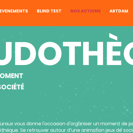
EVENEMENTS
BLIND TEST
NOS ACTIONS
ARTDAM
LUDOTHÈ
MOMENT
SOCIÉTÉ
Ruraux vous donne l'occasion d'organiser un moment de p
othéque. Se retrouver autour d’une animation jeux de soc