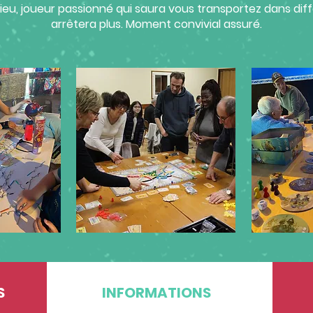
eu, joueur passionné qui saura vous transportez dans diff
arrêtera plus. Moment convivial assuré.
S
INFORMATIONS