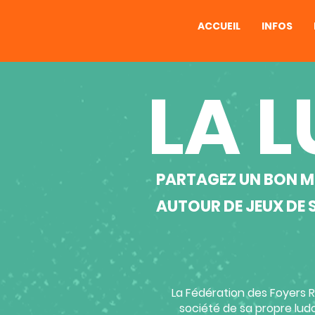
ACCUEIL
INFOS
LA 
PARTAGEZ UN BON 
AUTOUR DE JEUX DE 
La Fédération des Foyers 
société de sa propre lud