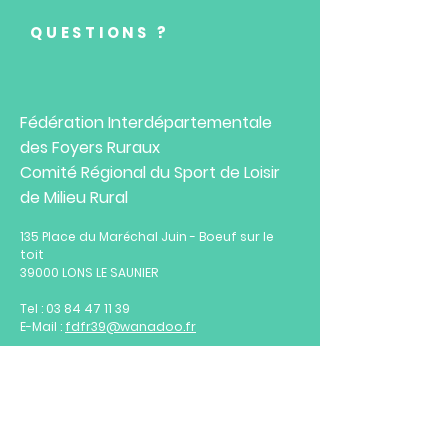
QUESTIONS ?
Fédération Interdépartementale
des Foyers Ruraux
Comité Régional du Sport de Loisir
de Milieu Rural
135 Place du Maréchal Juin - Boeuf sur le
toit
39000 LONS LE SAUNIER
Tel :
03 84 47 11 39
E-Mail :
fdfr39@wanadoo.fr
Horaires :
Du lundi au vendredi
de 8h à 16h30