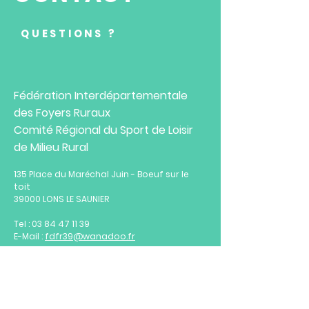
QUESTIONS ?
Fédération Interdépartementale
des Foyers Ruraux
Comité Régional du Sport de Loisir
de Milieu Rural
135 Place du Maréchal Juin - Boeuf sur le
toit
39000 LONS LE SAUNIER
Tel :
03 84 47 11 39
E-Mail :
fdfr39@wanadoo.fr
Horaires :
Du lundi au vendredi
de 8h à 16h30