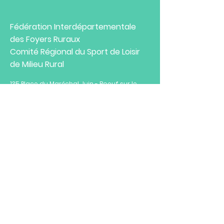
Fédération Interdépartementale
des Foyers Ruraux
Comité Régional du Sport de Loisir
de Milieu Rural
135 Place du Maréchal Juin - Boeuf sur le
toit
39000 LONS LE SAUNIER
Tel :
03 84 47 11 39
E-Mail :
fdfr39@wanadoo.fr
Horaires :
Du lundi au vendredi
de 8h à 16h30
ENVIE D'AVOIR