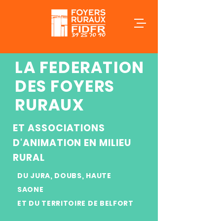
LA FEDERATION
DES FOYERS
RURAUX
ET ASSOCIATIONS
D'ANIMATION EN MILIEU
RURAL
DU JURA, DOUBS, HAUTE
SAONE
ET DU TERRITOIRE DE BELFORT